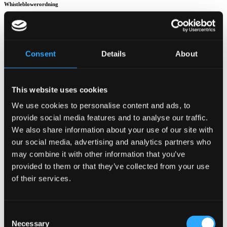
Whistleblowerordning
Mistanke om misbrug eller overtrædelse af gældende lov eller
interne retningslinjer kan indberettes gennem vores
whistleblowerordning.
Consent
Details
About
Når en indberetning er blevet lavet, vil vi behandle persondata på de
involverede parter i indberetningen (altså, den der anmelder, den
anmeldte og eventuelt involverede tredjeparter) med henblik på at
behandle og undersøge indberetningen.
This website uses cookies
Hvis du anmelder en formodede overtrædelse, vil en sådan rapport
We use cookies to personalise content and ads, to
holdes fortrolig og anonym, såfremt du ønsker det. Du vil dog under
provide social media features and to analyse our traffic.
alle omstændigheder skulle oplyse en e-mailadresse, som du kan
We also share information about your use of our site with
kontaktes på, da vi muligvis får brug for at indsamle flere
informationer om overtrædelsen, for at kunne behandle sagen
our social media, advertising and analytics partners who
ordentligt.
may combine it with other information that you’ve
provided to them or that they’ve collected from your use
Følgende data kan blive behandlet på den anmeldte person: Navn,
stilling, kontaktinformation samt den indberettede information,
of their services.
herunder beskrivelsen af den formodede overtrædelse.
Følgende data kan blive behandlet på eventuelle tredjeparter nævnt i
anmeldelsen: Navn, stilling, kontaktinformation samt den
Consent
indberettede information.
Necessary
Selection