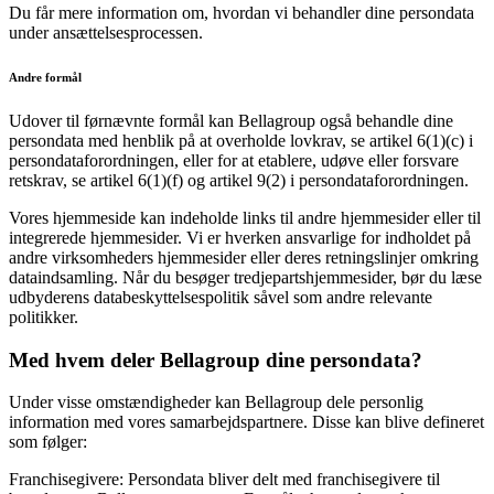
Du får mere information om, hvordan vi behandler dine persondata
under ansættelsesprocessen.
Andre formål
Udover til førnævnte formål kan Bellagroup også behandle dine
persondata med henblik på at overholde lovkrav, se artikel 6(1)(c) i
persondataforordningen, eller for at etablere, udøve eller forsvare
retskrav, se artikel 6(1)(f) og artikel 9(2) i persondataforordningen.
Vores hjemmeside kan indeholde links til andre hjemmesider eller til
integrerede hjemmesider. Vi er hverken ansvarlige for indholdet på
andre virksomheders hjemmesider eller deres retningslinjer omkring
dataindsamling. Når du besøger tredjepartshjemmesider, bør du læse
udbyderens databeskyttelsespolitik såvel som andre relevante
politikker.
Med hvem deler Bellagroup dine persondata?
Under visse omstændigheder kan Bellagroup dele personlig
information med vores samarbejdspartnere. Disse kan blive defineret
som følger:
Franchisegivere: Persondata bliver delt med franchisegivere til