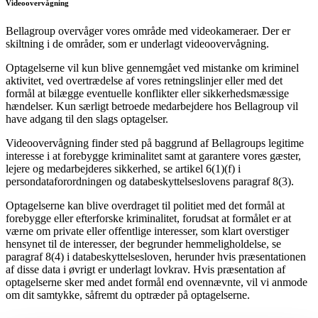
Videoovervågning
Bellagroup overvåger vores område med videokameraer. Der er
skiltning i de områder, som er underlagt videoovervågning.
Optagelserne vil kun blive gennemgået ved mistanke om kriminel
aktivitet, ved overtrædelse af vores retningslinjer eller med det
formål at bilægge eventuelle konflikter eller sikkerhedsmæssige
hændelser. Kun særligt betroede medarbejdere hos Bellagroup vil
have adgang til den slags optagelser.
Videoovervågning finder sted på baggrund af Bellagroups legitime
interesse i at forebygge kriminalitet samt at garantere vores gæster,
lejere og medarbejderes sikkerhed, se artikel 6(1)(f) i
persondataforordningen og databeskyttelseslovens paragraf 8(3).
Optagelserne kan blive overdraget til politiet med det formål at
forebygge eller efterforske kriminalitet, forudsat at formålet er at
værne om private eller offentlige interesser, som klart overstiger
hensynet til de interesser, der begrunder hemmeligholdelse, se
paragraf 8(4) i databeskyttelsesloven, herunder hvis præsentationen
af disse data i øvrigt er underlagt lovkrav. Hvis præsentation af
optagelserne sker med andet formål end ovennævnte, vil vi anmode
om dit samtykke, såfremt du optræder på optagelserne.