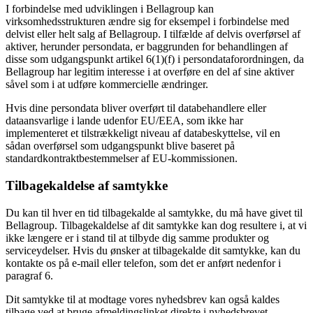
I forbindelse med udviklingen i Bellagroup kan
virksomhedsstrukturen ændre sig for eksempel i forbindelse med
delvist eller helt salg af Bellagroup. I tilfælde af delvis overførsel af
aktiver, herunder persondata, er baggrunden for behandlingen af
disse som udgangspunkt artikel 6(1)(f) i persondataforordningen, da
Bellagroup har legitim interesse i at overføre en del af sine aktiver
såvel som i at udføre kommercielle ændringer.
Hvis dine persondata bliver overført til databehandlere eller
dataansvarlige i lande udenfor EU/EEA, som ikke har
implementeret et tilstrækkeligt niveau af databeskyttelse, vil en
sådan overførsel som udgangspunkt blive baseret på
standardkontraktbestemmelser af EU-kommissionen.
Tilbagekaldelse af samtykke
Du kan til hver en tid tilbagekalde al samtykke, du må have givet til
Bellagroup. Tilbagekaldelse af dit samtykke kan dog resultere i, at vi
ikke længere er i stand til at tilbyde dig samme produkter og
serviceydelser. Hvis du ønsker at tilbagekalde dit samtykke, kan du
kontakte os på e-mail eller telefon, som det er anført nedenfor i
paragraf 6.
Dit samtykke til at modtage vores nyhedsbrev kan også kaldes
tilbage ved at bruge afmeldingslinket direkte i nyhedsbrevet.