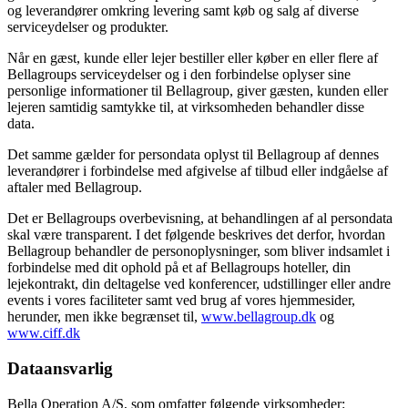
og leverandører omkring levering samt køb og salg af diverse
serviceydelser og produkter.
Når en gæst, kunde eller lejer bestiller eller køber en eller flere af
Bellagroups serviceydelser og i den forbindelse oplyser sine
personlige informationer til Bellagroup, giver gæsten, kunden eller
lejeren samtidig samtykke til, at virksomheden behandler disse
data.
Det samme gælder for persondata oplyst til Bellagroup af dennes
leverandører i forbindelse med afgivelse af tilbud eller indgåelse af
aftaler med Bellagroup.
Det er Bellagroups overbevisning, at behandlingen af al persondata
skal være transparent. I det følgende beskrives det derfor, hvordan
Bellagroup behandler de personoplysninger, som bliver indsamlet i
forbindelse med dit ophold på et af Bellagroups hoteller, din
lejekontrakt, din deltagelse ved konferencer, udstillinger eller andre
events i vores faciliteter samt ved brug af vores hjemmesider,
herunder, men ikke begrænset til,
www.bellagroup.dk
og
www.ciff.dk
Dataansvarlig
Bella Operation A/S, som omfatter følgende virksomheder: