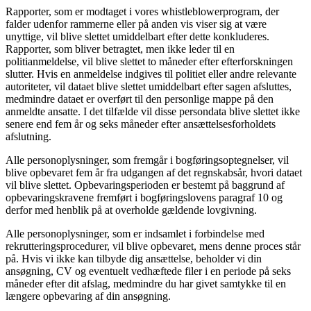
Rapporter, som er modtaget i vores whistleblowerprogram, der
falder udenfor rammerne eller på anden vis viser sig at være
unyttige, vil blive slettet umiddelbart efter dette konkluderes.
Rapporter, som bliver betragtet, men ikke leder til en
politianmeldelse, vil blive slettet to måneder efter efterforskningen
slutter. Hvis en anmeldelse indgives til politiet eller andre relevante
autoriteter, vil dataet blive slettet umiddelbart efter sagen afsluttes,
medmindre dataet er overført til den personlige mappe på den
anmeldte ansatte. I det tilfælde vil disse persondata blive slettet ikke
senere end fem år og seks måneder efter ansættelsesforholdets
afslutning.
Alle personoplysninger, som fremgår i bogføringsoptegnelser, vil
blive opbevaret fem år fra udgangen af det regnskabsår, hvori dataet
vil blive slettet. Opbevaringsperioden er bestemt på baggrund af
opbevaringskravene fremført i bogføringslovens paragraf 10 og
derfor med henblik på at overholde gældende lovgivning.
Alle personoplysninger, som er indsamlet i forbindelse med
rekrutteringsprocedurer, vil blive opbevaret, mens denne proces står
på. Hvis vi ikke kan tilbyde dig ansættelse, beholder vi din
ansøgning, CV og eventuelt vedhæftede filer i en periode på seks
måneder efter dit afslag, medmindre du har givet samtykke til en
længere opbevaring af din ansøgning.