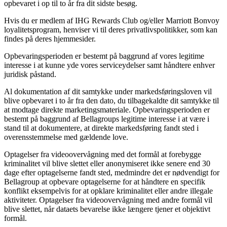
opbevaret i op til to år fra dit sidste besøg.
Hvis du er medlem af IHG Rewards Club og/eller Marriott Bonvoy
loyalitetsprogram, henviser vi til deres privatlivspolitikker, som kan
findes på deres hjemmesider.
Opbevaringsperioden er bestemt på baggrund af vores legitime
interesse i at kunne yde vores serviceydelser samt håndtere enhver
juridisk påstand.
Al dokumentation af dit samtykke under markedsføringsloven vil
blive opbevaret i to år fra den dato, du tilbagekaldte dit samtykke til
at modtage direkte marketingsmateriale. Opbevaringsperioden er
bestemt på baggrund af Bellagroups legitime interesse i at være i
stand til at dokumentere, at direkte markedsføring fandt sted i
overensstemmelse med gældende love.
Optagelser fra videoovervågning med det formål at forebygge
kriminalitet vil blive slettet eller anonymiseret ikke senere end 30
dage efter optagelserne fandt sted, medmindre det er nødvendigt for
Bellagroup at opbevare optagelserne for at håndtere en specifik
konflikt eksempelvis for at opklare kriminalitet eller andre illegale
aktiviteter. Optagelser fra videoovervågning med andre formål vil
blive slettet, når dataets bevarelse ikke længere tjener et objektivt
formål.