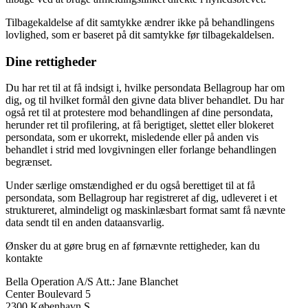
Tilbagekaldelse af dit samtykke ændrer ikke på behandlingens
lovlighed, som er baseret på dit samtykke før tilbagekaldelsen.
Dine rettigheder
Du har ret til at få indsigt i, hvilke persondata Bellagroup har om
dig, og til hvilket formål den givne data bliver behandlet. Du har
også ret til at protestere mod behandlingen af dine persondata,
herunder ret til profilering, at få berigtiget, slettet eller blokeret
persondata, som er ukorrekt, misledende eller på anden vis
behandlet i strid med lovgivningen eller forlange behandlingen
begrænset.
Under særlige omstændighed er du også berettiget til at få
persondata, som Bellagroup har registreret af dig, udleveret i et
struktureret, almindeligt og maskinlæsbart format samt få nævnte
data sendt til en anden dataansvarlig.
Ønsker du at gøre brug en af førnævnte rettigheder, kan du
kontakte
Bella Operation A/S Att.: Jane Blanchet
Center Boulevard 5
2300 København S