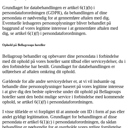
Grundlaget for databehandlingen er artikel 6(1)(b) i
persondataforordningen (GDPR), da behandlingen af dine
persondata er nødvendig for at gennemføre aftalen med dig.
Eventuelle ledsageres personoplysninger bliver behandlet på
baggrund af vores legitime interesse i at gennemføre aftalen med
dig, se artikel 6(1)(f) i persondataforordningen.
Ophold på Bellagroups hoteller
Bellagroup behandler og opbevarer dine persondata i forbindelse
med dit ophold på vores hoteller samt tilbud eller serviceydelser, du i
den forbindelse har bestilt. Grundlaget for databehandlingen er
udførelsen af aftalen omkring dit ophold.
Gældende for alle andre serviceydelser er, at vi vil indsamle og
behandle dine personoplysninger baseret på vores legitime interesse
i at give dig den bedste oplevelse under dit ophold på Bellagroups
hoteller samt den bedst mulige service i forbindelse med kommende
ophold, se artikel 6(1)(f) i persondataforordningen.
I visse tilfælde er vi forpligtet til at anmode om ID i form af pas eller
andet gyldigt legitimation. Grundlaget for behandlingen af disse
persondata er artikel 6(1)(c) i persondataforordningen, da sådan
behandling er nødvendig for at overholde vores retlige forpligtelse.