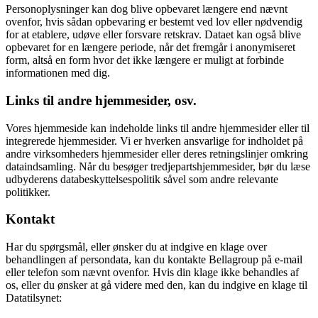
Personoplysninger kan dog blive opbevaret længere end nævnt
ovenfor, hvis sådan opbevaring er bestemt ved lov eller nødvendig
for at etablere, udøve eller forsvare retskrav. Dataet kan også blive
opbevaret for en længere periode, når det fremgår i anonymiseret
form, altså en form hvor det ikke længere er muligt at forbinde
informationen med dig.
Links til andre hjemmesider, osv.
Vores hjemmeside kan indeholde links til andre hjemmesider eller til
integrerede hjemmesider. Vi er hverken ansvarlige for indholdet på
andre virksomheders hjemmesider eller deres retningslinjer omkring
dataindsamling. Når du besøger tredjepartshjemmesider, bør du læse
udbyderens databeskyttelsespolitik såvel som andre relevante
politikker.
Kontakt
Har du spørgsmål, eller ønsker du at indgive en klage over
behandlingen af persondata, kan du kontakte Bellagroup på e-mail
eller telefon som nævnt ovenfor. Hvis din klage ikke behandles af
os, eller du ønsker at gå videre med den, kan du indgive en klage til
Datatilsynet: