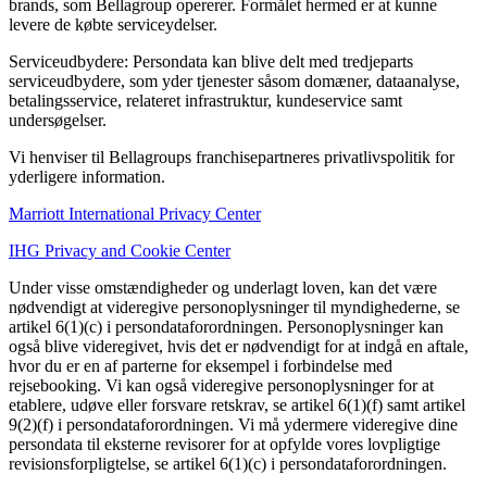
brands, som Bellagroup opererer. Formålet hermed er at kunne
levere de købte serviceydelser.
Serviceudbydere: Persondata kan blive delt med tredjeparts
serviceudbydere, som yder tjenester såsom domæner, dataanalyse,
betalingsservice, relateret infrastruktur, kundeservice samt
undersøgelser.
Vi henviser til Bellagroups franchisepartneres privatlivspolitik for
yderligere information.
Marriott International Privacy Center
IHG Privacy and Cookie Center
Under visse omstændigheder og underlagt loven, kan det være
nødvendigt at videregive personoplysninger til myndighederne, se
artikel 6(1)(c) i persondataforordningen. Personoplysninger kan
også blive videregivet, hvis det er nødvendigt for at indgå en aftale,
hvor du er en af parterne for eksempel i forbindelse med
rejsebooking. Vi kan også videregive personoplysninger for at
etablere, udøve eller forsvare retskrav, se artikel 6(1)(f) samt artikel
9(2)(f) i persondataforordningen. Vi må ydermere videregive dine
persondata til eksterne revisorer for at opfylde vores lovpligtige
revisionsforpligtelse, se artikel 6(1)(c) i persondataforordningen.