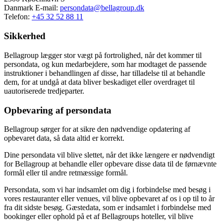
Danmark E-mail:
persondata@bellagroup.dk
Telefon:
+45 32 52 88 11
Sikkerhed
Bellagroup lægger stor vægt på fortrolighed, når det kommer til
persondata, og kun medarbejdere, som har modtaget de passende
instruktioner i behandlingen af disse, har tilladelse til at behandle
dem, for at undgå at data bliver beskadiget eller overdraget til
uautoriserede tredjeparter.
Opbevaring af persondata
Bellagroup sørger for at sikre den nødvendige opdatering af
opbevaret data, så data altid er korrekt.
Dine persondata vil blive slettet, når det ikke længere er nødvendigt
for Bellagroup at behandle eller opbevare disse data til de førnævnte
formål eller til andre retmæssige formål.
Persondata, som vi har indsamlet om dig i forbindelse med besøg i
vores restauranter eller venues, vil blive opbevaret af os i op til to år
fra dit sidste besøg. Gæstedata, som er indsamlet i forbindelse med
bookinger eller ophold på et af Bellagroups hoteller, vil blive